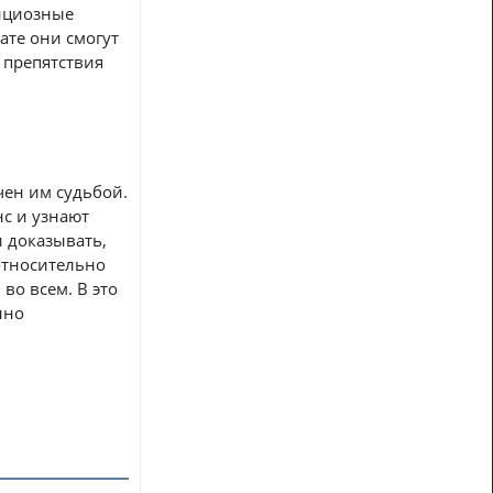
бициозные
ате они смогут
 препятствия
чен им судьбой.
нс и узнают
и доказывать,
относительно
во всем. В это
нно