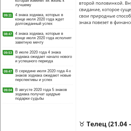
которая изменит их жизнь к
второй половинкой. Вну
лучшему
свидание, которое суще
4 знака зодиака, которых в
свои природные способ
09:11
конце июля 2020 года ждет
знака повезет в финан
долгожданный успех
4 знака зодиака, которые в
08:47
конце июля 2020 года исполнят
заветную мечту
В июле 2020 года 4 знака
09:53
зодиака ожидает начало нового
и успешного периода
В середине июля 2020 года 4-х
09:47
знаков зодиака ожидают новые
перспективы и успех
В августе 2020 года 5 знаков
09:04
зодиака получат щедрые
подарки судьбы
♉ Телец (21.04 -