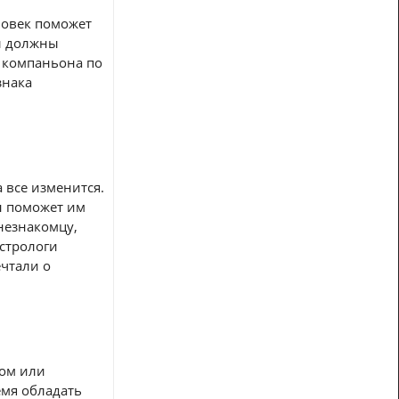
ловек поможет
цы должны
 компаньона по
знака
 все изменится.
н поможет им
 незнакомцу,
Астрологи
ечтали о
ром или
емя обладать