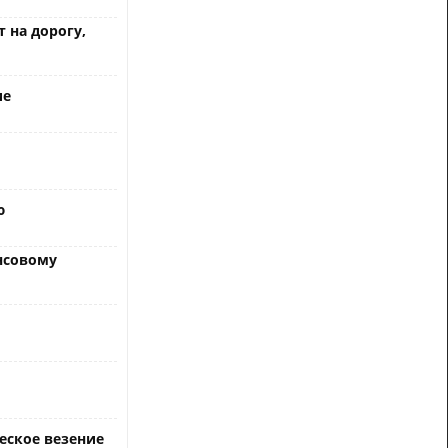
 на дорогу,
ие
ю
ансовому
еское везение