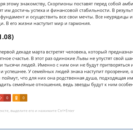
аря этому знакомству, Скорпионы поставят перед собой ам
т им достичь успеха и финансовой стабильности. В результ
фундамент и осуществить все свои мечты. Все неурядицы и
и. В его жизни наступит мир и гармония.
1.08)
первой декаде марта встретят человека, который предназна
тное счастье. В этот раз одинокие Львы не упустят свой ша
и тысячи людей. Именно с ним они не будут притворяться 
 и успешнее. У семейных людей знака наступит прозрение, 
поймут, что для них она родственная душа, подходящая им 
адить семейные отношения, ведь звезды будут к ним особе
0
0
ксте, выделите его и нажимите Ctrl+Enter