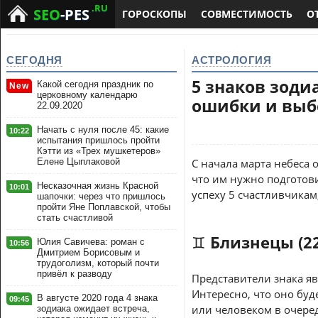
.RU
SEO
-PES
ГОРОСКОПЫ
СОВМЕСТИМОСТЬ
О
СЕГОДНЯ
АСТРОЛОГИЯ
5 знаков зоди
Какой сегодня праздник по
New
церковному календарю
ошибки и выбе
22.09.2020
Начать с нуля после 45: какие
10:22
испытания пришлось пройти
Кэтти из «Трех мушкетеров»
Елене Цыплаковой
С начала марта небеса 
что им нужно подготови
Несказочная жизнь Красной
10:01
успеху 5 счастливчикам
шапочки: через что пришлось
пройти Яне Поплавской, чтобы
стать счастливой
♊ Близнецы (22.
Юлия Савичева: роман с
10:56
Дмитрием Борисовым и
трудоголизм, который почти
привёл к разводу
Представители знака яв
Интересно, что оно бу
В августе 2020 года 4 знака
09:45
или человеком в очеред
зодиака ожидает встреча,