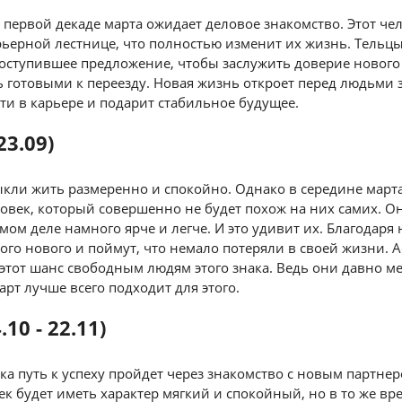
 первой декаде марта ожидает деловое знакомство. Этот че
рьерной лестнице, что полностью изменит их жизнь. Тель
оступившее предложение, чтобы заслужить доверие нового
 готовыми к переезду. Новая жизнь откроет перед людьми 
и в карьере и подарит стабильное будущее.
23.09)
кли жить размеренно и спокойно. Однако в середине марта
ловек, который совершенно не будет похож на них самих. О
амом деле намного ярче и легче. И это удивит их. Благодаря
ого нового и поймут, что немало потеряли в своей жизни. 
этот шанс свободным людям этого знака. Ведь они давно м
арт лучше всего подходит для этого.
10 - 22.11)
ка путь к успеху пройдет через знакомство с новым партне
ек будет иметь характер мягкий и спокойный, но в то же вр