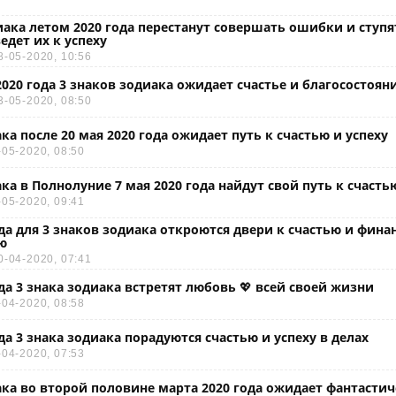
иака летом 2020 года перестанут совершать ошибки и ступят
едет их к успеху
8-05-2020, 10:56
2020 года 3 знаков зодиака ожидает счастье и благосостоян
3-05-2020, 08:50
ака после 20 мая 2020 года ожидает путь к счастью и успеху
-05-2020, 08:50
ака в Полнолуние 7 мая 2020 года найдут свой путь к счасть
-05-2020, 09:41
ода для 3 знаков зодиака откроются двери к счастью и фин
ю
0-04-2020, 07:41
ода 3 знака зодиака встретят любовь 💖 всей своей жизни
-04-2020, 08:58
ода 3 знака зодиака порадуются счастью и успеху в делах
-04-2020, 07:53
ака во второй половине марта 2020 года ожидает фантастич