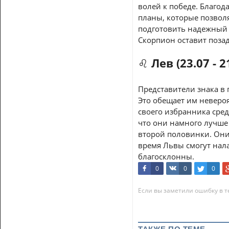
волей к победе. Благод
планы, которые позволя
подготовить надежный 
Скорпион оставит позад
♌ Лев (23.07 - 2
Представители знака в 
Это обещает им невероя
своего избранника сред
что они намного лучше
второй половинки. Они 
время Львы смогут нал
благосклонны.
0
0
0
Если вы заметили ошибку в те