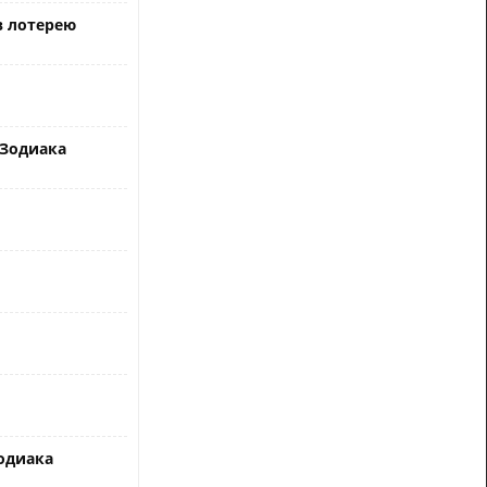
в лотерею
 Зодиака
одиака