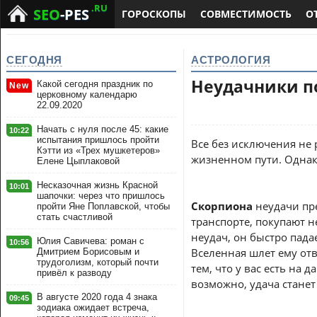
.RU
SEO
-PES
ГОРОСКОПЫ
СОВМЕСТИМОСТЬ
О
СЕГОДНЯ
АСТРОЛОГИЯ
Неудачники по
Какой сегодня праздник по
New
церковному календарю
22.09.2020
Начать с нуля после 45: какие
10:22
испытания пришлось пройти
Все без исключения не 
Кэтти из «Трех мушкетеров»
жизненном пути. Однако
Елене Цыплаковой
Несказочная жизнь Красной
10:01
шапочки: через что пришлось
Скорпиона
неудачи пр
пройти Яне Поплавской, чтобы
стать счастливой
транспорте, покупают не
неудач, он быстро пада
Юлия Савичева: роман с
10:56
Вселенная шлет ему отв
Дмитрием Борисовым и
трудоголизм, который почти
тем, что у вас есть на 
привёл к разводу
возможно, удача стане
В августе 2020 года 4 знака
09:45
зодиака ожидает встреча,