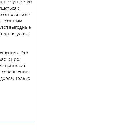
ное чутье, чем
ащаться с
о относиться к
 внезапным
нутся выгодные
нежная удача
ешениях. Это
ъяснение,
ика приносит
ри совершении
дхода. Только