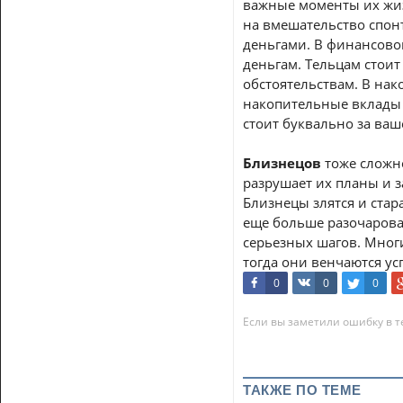
важные моменты их жиз
на вмешательство спонт
деньгами. В финансовой
деньгам. Тельцам стоит
обстоятельствам. В нак
накопительные вклады 
стоит буквально за ваш
Близнецов
тоже сложн
разрушает их планы и 
Близнецы злятся и стар
еще больше разочарова
серьезных шагов. Мног
тогда они венчаются ус
0
0
0
Если вы заметили ошибку в те
ТАКЖЕ ПО ТЕМЕ