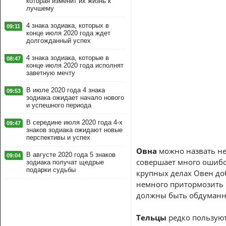
которая изменит их жизнь к
лучшему
4 знака зодиака, которых в
09:11
конце июля 2020 года ждет
долгожданный успех
4 знака зодиака, которые в
08:47
конце июля 2020 года исполнят
заветную мечту
В июле 2020 года 4 знака
09:53
зодиака ожидает начало нового
и успешного периода
В середине июля 2020 года 4-х
09:47
знаков зодиака ожидают новые
перспективы и успех
Овна
можно назвать не
В августе 2020 года 5 знаков
09:04
совершает много ошибок
зодиака получат щедрые
подарки судьбы
крупных делах Овен доб
немного притормозить и
должны быть обдуманны
Тельцы
редко пользуют