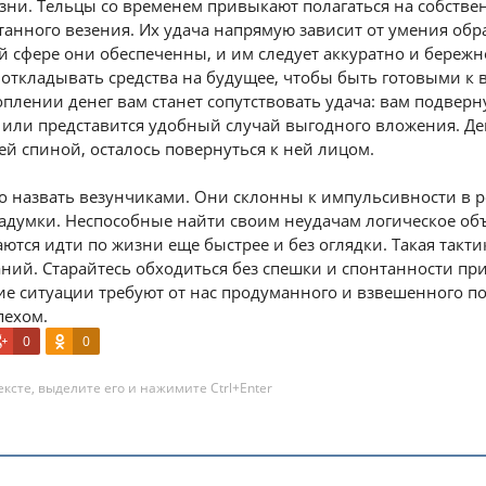
ни. Тельцы со временем привыкают полагаться на собствен
анного везения. Их удача напрямую зависит от умения обр
 сфере они обеспеченны, и им следует аккуратно и бережн
 откладывать средства на будущее, чтобы быть готовыми к
оплении денег вам станет сопутствовать удача: вам подвер
или представится удобный случай выгодного вложения. Де
ей спиной, осталось повернуться к ней лицом.
о назвать везунчиками. Они склонны к импульсивности в р
задумки. Неспособные найти своим неудачам логическое об
аются идти по жизни еще быстрее и без оглядки. Такая такт
ний. Старайтесь обходиться без спешки и спонтанности п
ие ситуации требуют от нас продуманного и взвешенного по
пехом.
0
0
ксте, выделите его и нажимите Ctrl+Enter