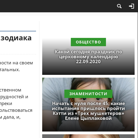
 зодиака
ОБЩЕСТВО
Какой сегодня праздник по
церковному календарю
22.09.2020
ности на своем
стальных.
ественном
ЗНАМЕНИТОСТИ
трудностей и
преки
Начать с нуля после 45: какие
испытания пришлось пройти
вольствоваться
Кэтти из «Трех мушкетеров»
 дала, и,
Елене Цыплаковой