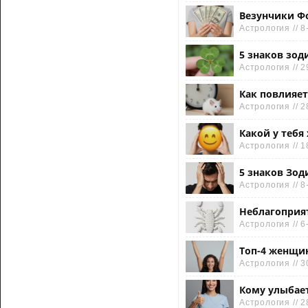
Везунчики Фо
Астрология // 8
5 знаков зод
Астрология // 2
Как повлияет
Астрология // 2
Какой у тебя
Астрология // 1
5 знаков Зод
Астрология // 8
Неблагоприя
Астрология // 6
Топ-4 женщин
Астрология // 3
Кому улыбает
Астрология // 2