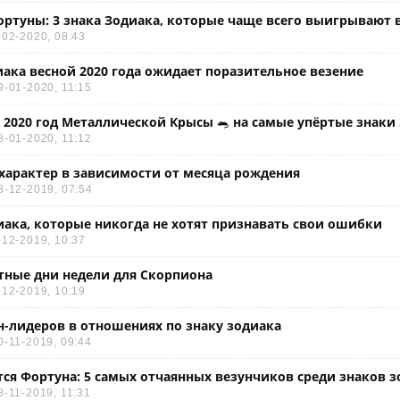
ртуны: 3 знака Зодиака, которые чаще всего выигрывают 
-02-2020, 08:43
иака весной 2020 года ожидает поразительное везение
9-01-2020, 11:15
 2020 год Металлической Крысы 🐀 на самые упёртые знаки
8-01-2020, 11:12
 характер в зависимости от месяца рождения
8-12-2019, 07:54
иака, которые никогда не хотят признавать свои ошибки
-12-2019, 10:37
тные дни недели для Скорпиона
-12-2019, 10:19
-лидеров в отношениях по знаку зодиака
0-11-2019, 09:44
ся Фортуна: 5 самых отчаянных везунчиков среди знаков з
8-11-2019, 11:31