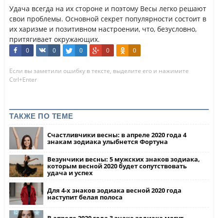
Удача всегда на их стороне и поэтому Весы легко решают
свои проблемы. Основной секрет популярности состоит в
их харизме и позитивном настроении, что, безусловно,
притягивает окружающих.
0
0
0
0
0
Если вы заметили ошибку в тексте, выделите его и нажимите
Ctrl+Enter
ТАКЖЕ ПО ТЕМЕ
Счастливчики весны: в апреле 2020 года 4
знакам зодиака улыбнется Фортуна
Везунчики весны: 5 мужских знаков зодиака,
которым весной 2020 будет сопутствовать
удача и успех
Для 4-х знаков зодиака весной 2020 года
наступит белая полоса