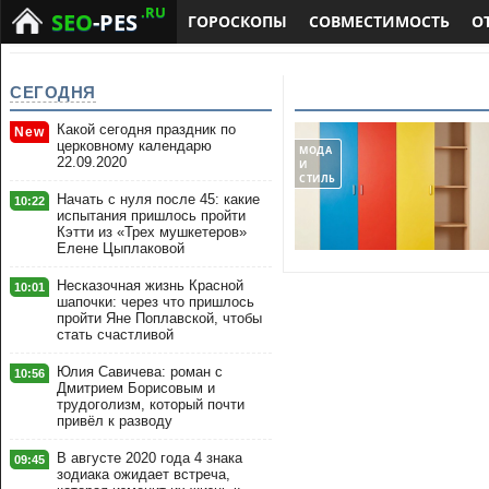
.RU
SEO
-PES
ГОРОСКОПЫ
СОВМЕСТИМОСТЬ
О
СЕГОДНЯ
Какой сегодня праздник по
New
церковному календарю
МОДА
22.09.2020
И
СТИЛЬ
Начать с нуля после 45: какие
10:22
испытания пришлось пройти
Кэтти из «Трех мушкетеров»
Елене Цыплаковой
Несказочная жизнь Красной
10:01
шапочки: через что пришлось
пройти Яне Поплавской, чтобы
стать счастливой
Юлия Савичева: роман с
10:56
Дмитрием Борисовым и
трудоголизм, который почти
привёл к разводу
В августе 2020 года 4 знака
09:45
зодиака ожидает встреча,