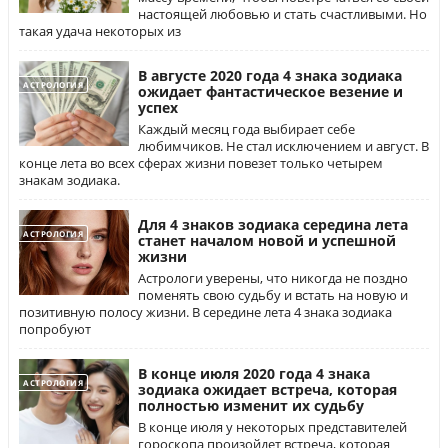
настоящей любовью и стать счастливыми. Но
такая удача некоторых из
В августе 2020 года 4 знака зодиака
АСТРОЛОГИЯ
ожидает фантастическое везение и
успех
Каждый месяц года выбирает себе
любимчиков. Не стал исключением и август. В
конце лета во всех сферах жизни повезет только четырем
знакам зодиака.
Для 4 знаков зодиака середина лета
АСТРОЛОГИЯ
станет началом новой и успешной
жизни
Астрологи уверены, что никогда не поздно
поменять свою судьбу и встать на новую и
позитивную полосу жизни. В середине лета 4 знака зодиака
попробуют
В конце июля 2020 года 4 знака
АСТРОЛОГИЯ
зодиака ожидает встреча, которая
полностью изменит их судьбу
В конце июля у некоторых представителей
гороскопа произойдет встреча, которая