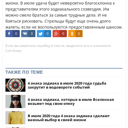
жизни. В июле удача будет невероятно благосклонна к
представителям этого зодиакального созвездия. Им
можно смело браться за самые трудные дела. И не
бояться рисковать. Стрельцы будут еще очень долго
жалеть, если не воспользуются предоставленным шансом.
0
0
0
0
0
Если вы заметили ошибку в тексте, выделите его и нажимите
Ctrl+Enter
ТАКЖЕ ПО ТЕМЕ
4 знака зодиака в июле 2020 года судьба
закрутит в водовороте событий
4 знака зодиака, которых в июле Вселенная
возьмет под свою опеку
В июле 2020 года 4 знака зодиака сделают
важный выбор в своей жизни