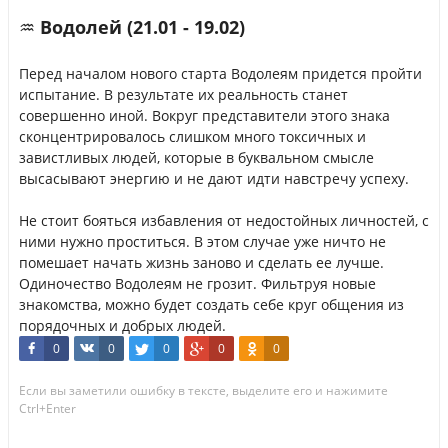
♒ Водолей (21.01 - 19.02)
Перед началом нового старта Водолеям придется пройти
испытание. В результате их реальность станет
совершенно иной. Вокруг представители этого знака
сконцентрировалось слишком много токсичных и
завистливых людей, которые в буквальном смысле
высасывают энергию и не дают идти навстречу успеху.
Не стоит бояться избавления от недостойных личностей, с
ними нужно проститься. В этом случае уже ничто не
помешает начать жизнь заново и сделать ее лучше.
Одиночество Водолеям не грозит. Фильтруя новые
знакомства, можно будет создать себе круг общения из
порядочных и добрых людей.
0
0
0
0
0
Если вы заметили ошибку в тексте, выделите его и нажимите
Ctrl+Enter