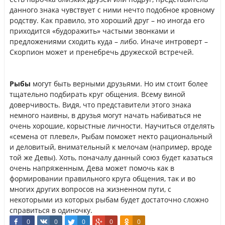
данного знака чувствует с ними нечто подобное кровному
родству. Как правило, это хороший друг – но иногда его
приходится «будоражить» частыми звонками и
предложениями сходить куда – либо. Иначе интроверт –
Скорпион может и пренебречь дружеской встречей.
Рыбы
могут быть верными друзьями. Но им стоит более
тщательно подбирать круг общения. Всему виной
доверчивость. Видя, что представители этого знака
немного наивны, в друзья могут начать набиваться не
очень хорошие, корыстные личности. Научиться отделять
«семена от плевел», Рыбам поможет некто рациональный
и деловитый, внимательный к мелочам (например, вроде
той же Девы). Хоть, поначалу данный союз будет казаться
очень напряженным, Дева может помочь как в
формировании правильного круга общения, так и во
многих других вопросов на жизненном пути, с
некоторыми из которых рыбам будет достаточно сложно
справиться в одиночку.
0
0
0
0
0