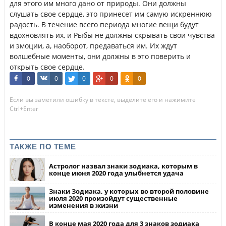
для этого им много дано от природы. Они должны
слушать свое сердце, это принесет им самую искреннюю
радость. В течение всего периода многие вещи будут
вдохновлять их, и Рыбы не должны скрывать свои чувства
и эмоции, а, наоборот, предаваться им. Их ждут
волшебные моменты, они должны в это поверить и
открыть свое сердце.
0
0
0
0
0
Если вы заметили ошибку в тексте, выделите его и нажимите
Ctrl+Enter
ТАКЖЕ ПО ТЕМЕ
Астролог назвал знаки зодиака, которым в
конце июня 2020 года улыбнется удача
Знаки Зодиака, у которых во второй половине
июля 2020 произойдут существенные
изменения в жизни
В конце мая 2020 года для 3 знаков зодиака