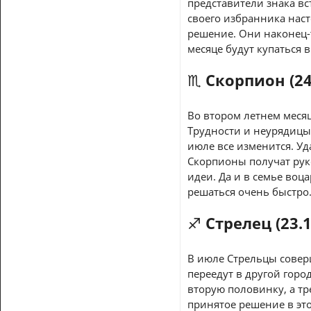
представители знака вс
своего избранника нас
решение. Они наконец-
месяце будут купаться 
♏ Скорпион (24.
Во втором летнем месяц
Трудности и неурядицы
июле все изменится. У
Скорпионы получат рук
идеи. Да и в семье воц
решаться очень быстро
♐ Стрелец (23.11
В июле Стрельцы совер
переедут в другой горо
вторую половинку, а т
принятое решение в это