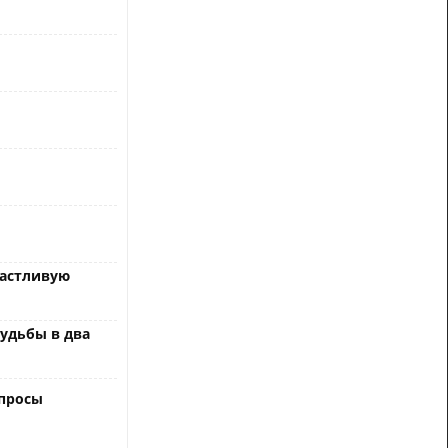
частливую
судьбы в два
опросы