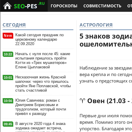
.RU
SEO
-PES
ГОРОСКОПЫ
СОВМЕСТИМОСТЬ
О
СЕГОДНЯ
АСТРОЛОГИЯ
5 знаков зоди
Какой сегодня праздник по
New
церковному календарю
ошеломительн
22.09.2020
Начать с нуля после 45: какие
10:22
испытания пришлось пройти
Кэтти из «Трех мушкетеров»
Елене Цыплаковой
Наблюдение за звездам
вера крепла и по сего
Несказочная жизнь Красной
10:01
узнать о предстоящих с
шапочки: через что пришлось
пройти Яне Поплавской, чтобы
стать счастливой
♈ Овен (21.03 - 
Юлия Савичева: роман с
10:56
Дмитрием Борисовым и
трудоголизм, который почти
привёл к разводу
Первые дни июля помог
время. Помимо этого он
В августе 2020 года 4 знака
09:45
упорство. Благодаря эт
зодиака ожидает встреча,