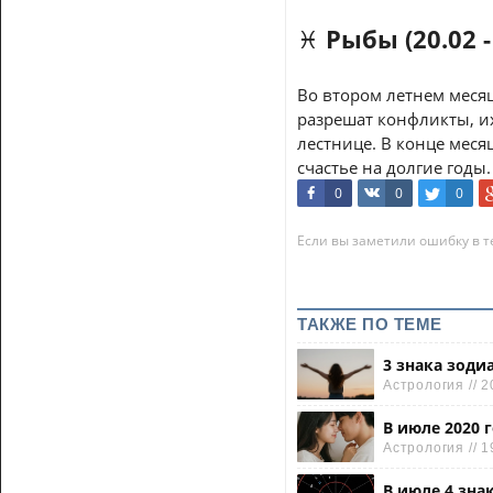
♓ Рыбы (20.02 -
Во втором летнем меся
разрешат конфликты, и
лестнице. В конце мес
счастье на долгие годы.
0
0
0
Если вы заметили ошибку в те
ТАКЖЕ ПО ТЕМЕ
3 знака зоди
Астрология // 2
В июле 2020 
Астрология // 1
В июле 4 зна