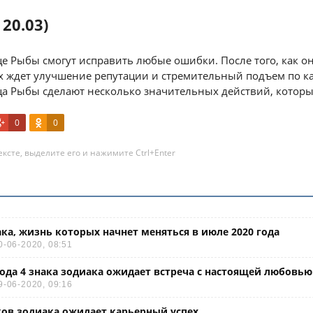
 20.03)
це Рыбы смогут исправить любые ошибки. После того, как о
х ждет улучшение репутации и стремительный подъем по к
яца Рыбы сделают несколько значительных действий, которы
0
0
ксте, выделите его и нажимите Ctrl+Enter
ака, жизнь которых начнет меняться в июле 2020 года
0-06-2020, 08:51
года 4 знака зодиака ожидает встреча с настоящей любовью
9-06-2020, 09:16
ков зодиака ожидает карьерный успех