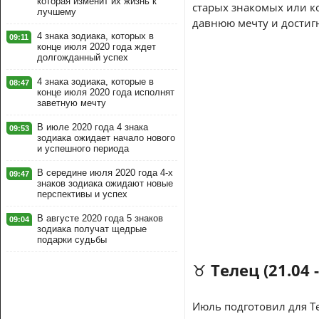
которая изменит их жизнь к
старых знакомых или ко
лучшему
давнюю мечту и достиг
4 знака зодиака, которых в
09:11
конце июля 2020 года ждет
долгожданный успех
4 знака зодиака, которые в
08:47
конце июля 2020 года исполнят
заветную мечту
В июле 2020 года 4 знака
09:53
зодиака ожидает начало нового
и успешного периода
В середине июля 2020 года 4-х
09:47
знаков зодиака ожидают новые
перспективы и успех
В августе 2020 года 5 знаков
09:04
зодиака получат щедрые
подарки судьбы
♉ Телец (21.04 -
Июль подготовил для Т