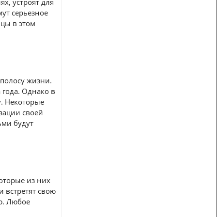
ях, устроят для
ут серьезное
цы в этом
 полосу жизни.
 года. Однако в
у. Некоторые
зации своей
ьми будут
оторые из них
и встретят свою
ю. Любое