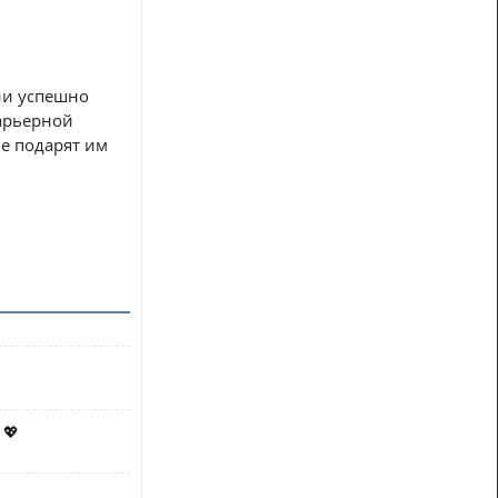
ни успешно
арьерной
е подарят им
 💖