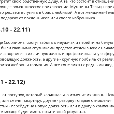
третят свою родственную душу. А те, кто состоит в отношени
тоящее романтическое приключение. Мужчины-Тельцы прим
то решатся вступить в брак с любимой. А вот женщины-Тель
в подарках от поклонников или своего избранника.
10 - 22.11)
е Скорпионы смогут забыть о неудачах и перейти на белую
 были главными спутниками представителей знака с начала
дача ворвется в их личную жизнь и профессиональную сфер
оводящую должность, а другие - крупную прибыль от реали
арится любовь и гармония. А все конфликты с родными люд
.
 - 22.12)
шат поступок, который кардинально изменит их жизнь. Нек
д или сменят квартиру, другие - разорвут старые отношения 
ретьи - перейдут на новую должность или в другую компани
м месяце будет иметь позитивный результат.