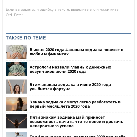
Если вы заметили ошибку в тексте, выделите его и нажимите
Ctrl+Enter
ТАКЖЕ ПО ТЕМЕ
В июне 2020 года 4 знакам зодиака повезет в
любви и финансах
Астрологи назвали главных денежных
везунчиков июня 2020 года
Этим знакам зодиака в июне 2020 года
улыбнется фортуна
3 знака зодиака смогут легко разбогатеть в
первый месяц лета 2020 года
Пяти знакам зодиака май принесет
возможность начать что-то новое и достичь
невероятного успеха
Топ 4 знака зодиака, кому март 2020 принесёт