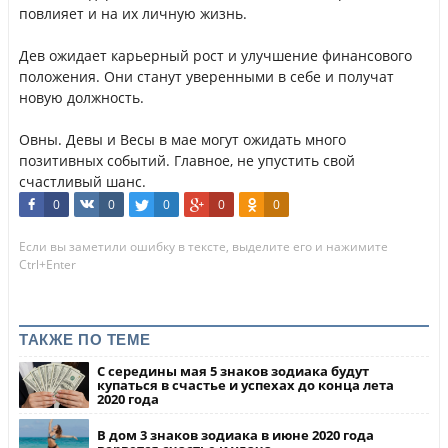
повлияет и на их личную жизнь.
Дев ожидает карьерный рост и улучшение финансового
положения. Они станут уверенными в себе и получат
новую должность.
Овны. Девы и Весы в мае могут ожидать много
позитивных событий. Главное, не упустить свой
счастливый шанс.
0
0
0
0
0
Если вы заметили ошибку в тексте, выделите его и нажимите
Ctrl+Enter
ТАКЖЕ ПО ТЕМЕ
С середины мая 5 знаков зодиака будут
купаться в счастье и успехах до конца лета
2020 года
В дом 3 знаков зодиака в июне 2020 года