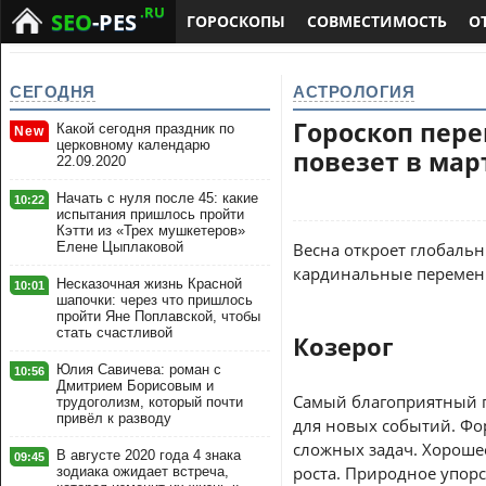
.RU
SEO
-PES
ГОРОСКОПЫ
СОВМЕСТИМОСТЬ
О
СЕГОДНЯ
АСТРОЛОГИЯ
Гороскоп пере
Какой сегодня праздник по
New
церковному календарю
повезет в мар
22.09.2020
Начать с нуля после 45: какие
10:22
испытания пришлось пройти
Кэтти из «Трех мушкетеров»
Елене Цыплаковой
Весна откроет глобальн
кардинальные перемены
Несказочная жизнь Красной
10:01
шапочки: через что пришлось
пройти Яне Поплавской, чтобы
стать счастливой
Козерог
Юлия Савичева: роман с
10:56
Дмитрием Борисовым и
Самый благоприятный п
трудоголизм, который почти
привёл к разводу
для новых событий. Фо
сложных задач. Хорошее
В августе 2020 года 4 знака
09:45
роста. Природное упорс
зодиака ожидает встреча,