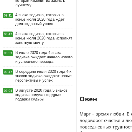
которая изменит их жизнь к
лучшему
4 знака зодиака, которых в
09:11
конце июля 2020 года ждет
долгожданный успех
4 знака зодиака, которые в
08:47
конце июля 2020 года исполнят
заветную мечту
В июле 2020 года 4 знака
09:53
зодиака ожидает начало нового
и успешного периода
В середине июля 2020 года 4-х
09:47
знаков зодиака ожидают новые
перспективы и успех
В августе 2020 года 5 знаков
09:04
зодиака получат щедрые
Овен
подарки судьбы
Март – время любви. В
водоворот счастья и лю
повседневных трудност