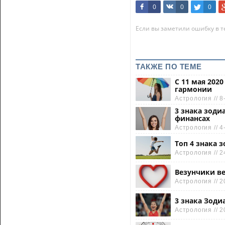
0
0
0
Если вы заметили ошибку в те
ТАКЖЕ ПО ТЕМЕ
С 11 мая 202
гармонии
Астрология // 8
3 знака зоди
финансах
Астрология // 4
Топ 4 знака 
Астрология // 2
Везунчики ве
Астрология // 2
3 знака Зоди
Астрология // 2