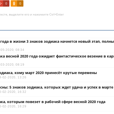
0
0
ксте, выделите его и нажимите Ctrl+Enter
0 года в жизни 3 знаков зодиака начнется новый этап, полны
-05-2020, 08:34
ака весной 2020 года ожидает фантастическое везение в кар
-03-2020, 08:19
зодиака, кому март 2020 принесёт крутые перемены
4-02-2020, 13:26
сны: 5 знаков зодиака, которых ждет удача и успех в марте 
0-02-2020, 16:32
ака, которым повезет в рабочей сфере весной 2020 года
0-02-2020, 16:29