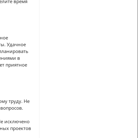
елите время
нное
ты. Удачное
 планировать
ениями в
ет приятное
му труду. Не
 вопросов.
Не исключено
вных проектов