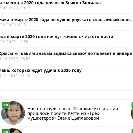
е месяцы 2020 года для всех Знаков Зодиака
6-02-2020, 09:16
иака в марте 2020 года не нужно упускать счастливый шанс
-02-2020, 08:01
ака в марте 2020 года начнут жизнь с чистого листа
-02-2020, 12:58
ысы 🐀: каким знакам зодиака сказочно повезет в январе 
9-12-2019, 08:56
иака, которых ждет удача в 2020 году
5-11-2019, 13:10
HOT
Начать с нуля после 45: какие испытания
пришлось пройти Кэтти из «Трех
мушкетеров» Елене Цыплаковой
HOT