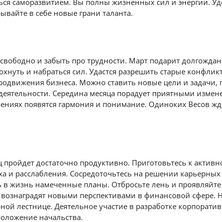
ься саморазвитием. Вы полны жизненных сил и энергии. Уд
ывайте в себе новые грани таланта.
 свободно и забыть про трудности. Март подарит долгожда
хнуть и набраться сил. Удастся разрешить старые конфлик
продвижения бизнеса. Можно ставить новые цели и задачи,
 деятельности. Середина месяца порадует приятными измен
ениях появятся гармония и понимание. Одиноких Весов жд
 пройдет достаточно продуктивно. Приготовьтесь к активно
ха и расслабления. Сосредоточьтесь на решении карьерных
 в жизнь намеченные планы. Отбросьте лень и проявляйте
ы вознаградят новыми перспективами в финансовой сфере. 
ной лестнице. Деятельное участие в разработке корпорати
положение начальства.