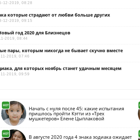
5-12-2019, 08:28
ака которые страдают от любви больше других
3-12-2019, 09:15
Новый год 2020 для Близнецов
11-2019, 08:44
ые пары, которым никогда не бывает скучно вместе
-11-2019, 07:46
диака, для которых ноябрь станет удачным месяцем
-11-2019, 09:59
HOT
Начать с нуля после 45: какие испытания
пришлось пройти Кэтти из «Трех
мушкетеров» Елене Цыплаковой
HOT
В августе 2020 года 4 знака зодиака ожидает