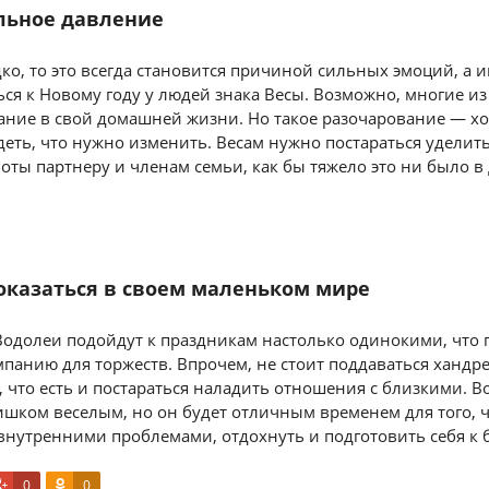
льное давление
адко, то это всегда становится причиной сильных эмоций, а 
ся к Новому году у людей знака Весы. Возможно, многие из
ание в свой домашней жизни. Но такое разочарование — х
еть, что нужно изменить. Весам нужно постараться уделит
оты партнеру и членам семьи, как бы тяжело это ни было 
 оказаться в своем маленьком мире
Водолеи подойдут к праздникам настолько одинокими, что 
панию для торжеств. Впрочем, не стоит поддаваться хандр
, что есть и постараться наладить отношения с близкими. В
лишком веселым, но он будет отличным временем для того, 
 внутренними проблемами, отдохнуть и подготовить себя к 
0
0