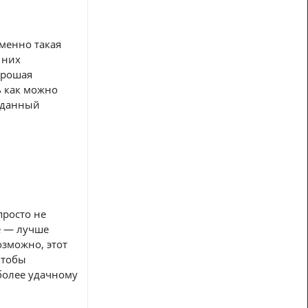
именно такая
 них
орошая
ь как можно
в данный
просто не
е — лучше
озможно, этот
чтобы
более удачному