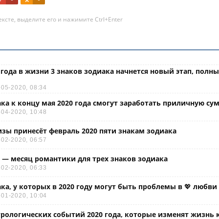
ксте, выделите его и нажимите Ctrl+Enter
0 года в жизни 3 знаков зодиака начнется новый этап, полны
-05-2020, 08:34
ака к концу мая 2020 года смогут заработать приличную су
-04-2020, 10:48
зы принесёт февраль 2020 пяти знакам зодиака
-02-2020, 06:57
 — месяц романтики для трех знаков зодиака
-02-2020, 06:33
ака, у которых в 2020 году могут быть проблемы в 💖 любви
-01-2020, 10:04
трологических событий 2020 года, которые изменят жизнь 