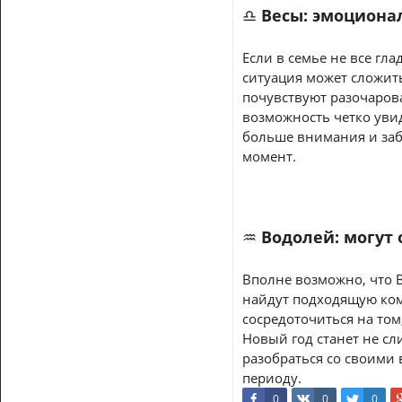
♎ Весы: эмоциона
Если в семье не все гл
ситуация может сложить
почувствуют разочаров
возможность четко увид
больше внимания и заб
момент.
♒ Водолей: могут
Вполне возможно, что 
найдут подходящую ком
сосредоточиться на том
Новый год станет не с
разобраться со своими
периоду.
0
0
0