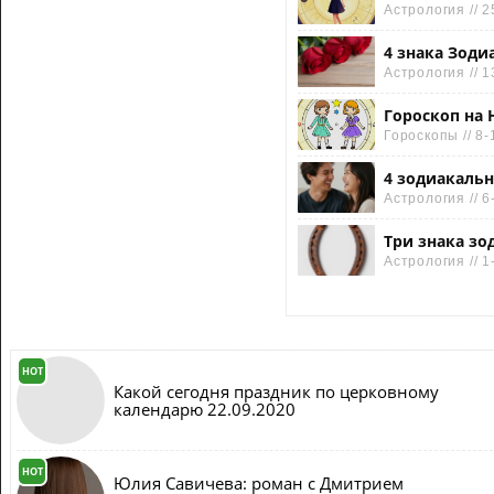
Астрология // 2
4 знака Зоди
Астрология // 1
Гороскоп на 
Гороскопы // 8-
4 зодиакальн
Астрология // 6
Три знака зо
Астрология // 1
HOT
Какой сегодня праздник по церковному
календарю 22.09.2020
HOT
Юлия Савичева: роман с Дмитрием