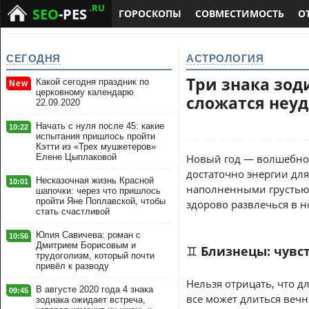
.RU
SEO
-PES
ГОРОСКОПЫ
СОВМЕСТИМОСТЬ
О
СЕГОДНЯ
АСТРОЛОГИЯ
Три знака зод
Какой сегодня праздник по
New
церковному календарю
сложатся неу
22.09.2020
Начать с нуля после 45: какие
10:22
испытания пришлось пройти
Кэтти из «Трех мушкетеров»
Елене Цыплаковой
Новый год — волшебное 
достаточно энергии для
Несказочная жизнь Красной
10:01
наполненными грустью 
шапочки: через что пришлось
пройти Яне Поплавской, чтобы
здорово развлечься в но
стать счастливой
Юлия Савичева: роман с
10:56
Дмитрием Борисовым и
♊ Близнецы: чувст
трудоголизм, который почти
привёл к разводу
Нельзя отрицать, что д
В августе 2020 года 4 знака
09:45
все может длиться вечн
зодиака ожидает встреча,