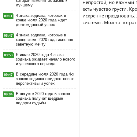
которая изменит их жизнь к
непростой, но важный п
лучшему
есть чувство грусти. К
искренне праздновать.
4 знака зодиака, которых в
09:11
конце июля 2020 года ждет
системы. Можно потрат
долгожданный успех
4 знака зодиака, которые в
08:47
конце июля 2020 года исполнят
заветную мечту
В июле 2020 года 4 знака
09:53
зодиака ожидает начало нового
и успешного периода
В середине июля 2020 года 4-х
09:47
знаков зодиака ожидают новые
перспективы и успех
В августе 2020 года 5 знаков
09:04
зодиака получат щедрые
подарки судьбы