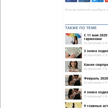
Если вы заметили ошибку в те
ТАКЖЕ ПО ТЕМЕ
С 11 мая 202
гармонии
Астрология // 8
3 знака зоди
Астрология // 3
Какие сюрпри
Астрология // 6
Февраль 2020
Астрология // 3
4 знака зоди
Отношения // 6
9 главных ас