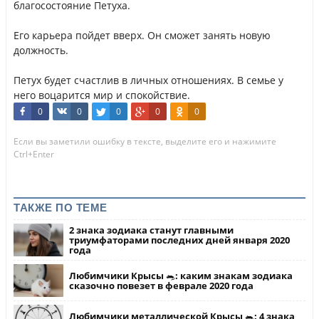
благосостояние Петуха.
Его карьера пойдет вверх. Он сможет занять новую
должность.
Петух будет счастлив в личных отношениях. В семье у
него воцарится мир и спокойствие.
0
0
0
0
0
Если вы заметили ошибку в тексте, выделите его и нажимите
Ctrl+Enter
ТАКЖЕ ПО ТЕМЕ
2 знака зодиака станут главными
триумфаторами последних дней января 2020
года
Любимчики Крысы 🐀: каким знакам зодиака
сказочно повезет в феврале 2020 года
Любимчики металлической Крысы 🐀: 4 знака