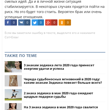
смелых идей. Да и в личной жизни ситуация
стабилизируется. В некоторых случаях придется пойти на
риск. Но это будет того стоить. Вероятен брак или очень
успешные отношения.
0
0
0
0
0
Если вы заметили ошибку в тексте, выделите его и нажимите
Ctrl+Enter
ТАКЖЕ ПО ТЕМЕ
3 знакам зодиака лето 2020 года принесет
энергию удачи и успеха
Череда судьбоносных мгновений в 2020 году:
каким знакам Зодиака повезет больше всего?
2 знака зодиака в мае 2020 года ожидают
щедрые подарки судьбы
На 3 знака зодиака в мае 2020 года свалится