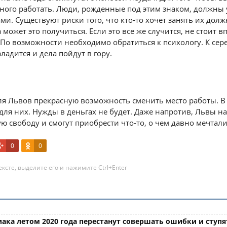
ного работать. Люди, рожденные под этим знаком, должны 
ми. Существуют риски того, что кто-то хочет занять их долж
может это получиться. Если это все же случится, не стоит в
 По возможности необходимо обратиться к психологу. К сере
ладится и дела пойдут в гору.
ля Львов прекрасную возможность сменить место работы. В 
ля них. Нужды в деньгах не будет. Даже напротив, Львы н
 свободу и смогут приобрести что-то, о чем давно мечтали
0
0
ксте, выделите его и нажимите Ctrl+Enter
иака летом 2020 года перестанут совершать ошибки и ступят