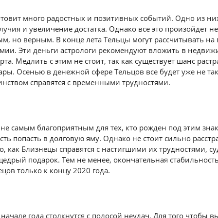
отовит много радостных и позитивных событий. Одно из ни
учия и увеличение достатка. Однако все это произойдет не
м, но верным. В конце лета Тельцы могут рассчитывать н
мии. Эти деньги астрологи рекомендуют вложить в недвиж
та. Медлить с этим не стоит, так как существует шанс растр
ры. Осенью в денежной сфере Тельцов все будет уже не так
оинством справятся с временными трудностями.
 не самым благоприятным для тех, кто рожден под этим зна
сть попасть в долговую яму. Однако не стоит сильно расстр
го, как Близнецы справятся с настигшими их трудностями, с
щедрый подарок. Тем не менее, окончательная стабильност
ецов только к концу 2020 года.
 начале года столкнутся с полосой неудач. Для того чтобы в