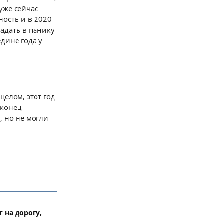
уже сейчас
ность и в 2020
падать в панику
дине года у
целом, этот год
аконец
, но не могли
 на дорогу,