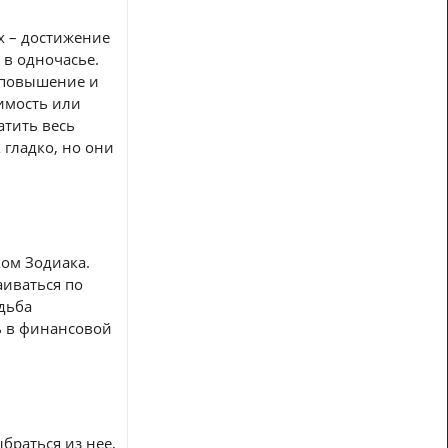
х – достижение
 в одночасье.
а повышение и
имость или
атить весь
 гладко, но они
ком Зодиака.
аиваться по
удьба
ь в финансовой
ыбраться из нее,