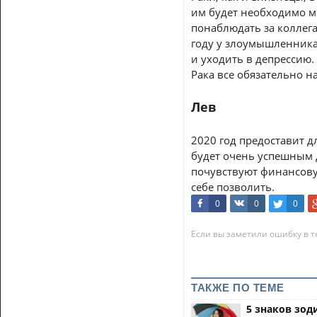
им будет необходимо м
понаблюдать за коллега
году у злоумышленника 
и уходить в депрессию.
Рака все обязательно на
Лев
2020 год предоставит д
будет очень успешным д
почувствуют финансовую
себе позволить.
0
0
0
Если вы заметили ошибку в те
ТАКЖЕ ПО ТЕМЕ
5 знаков зод