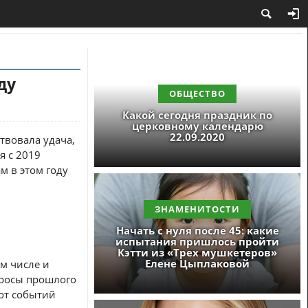
ду
ОБЩЕСТВО
Какой сегодня праздник по
церковному календарю
22.09.2020
твовала удача,
я с 2019
м в этом году
ЗНАМЕНИТОСТИ
Начать с нуля после 45: какие
испытания пришлось пройти
Кэтти из «Трех мушкетеров»
Елене Цыплаковой
ом числе и
просы прошлого
рот событий