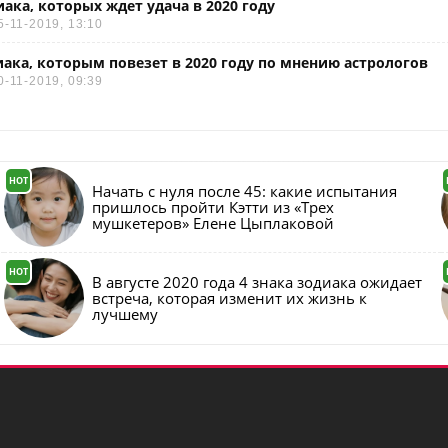
иака, которых ждет удача в 2020 году
5-11-2019, 13:10
иака, которым повезет в 2020 году по мнению астрологов
0-11-2019, 09:39
HOT
Начать с нуля после 45: какие испытания
пришлось пройти Кэтти из «Трех
мушкетеров» Елене Цыплаковой
HOT
В августе 2020 года 4 знака зодиака ожидает
встреча, которая изменит их жизнь к
лучшему