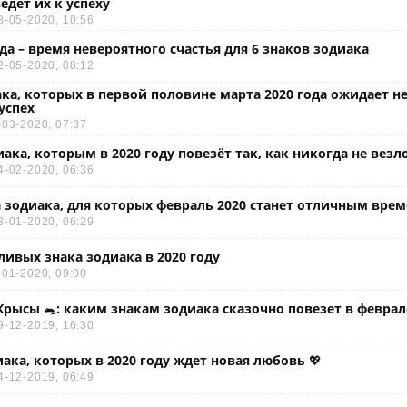
едет их к успеху
8-05-2020, 10:56
ода – время невероятного счастья для 6 знаков зодиака
2-05-2020, 08:12
ака, которых в первой половине марта 2020 года ожидает 
успех
-03-2020, 07:37
иака, которым в 2020 году повезёт так, как никогда не везл
4-02-2020, 06:36
 зодиака, для которых февраль 2020 станет отличным вре
3-01-2020, 06:29
ливых знака зодиака в 2020 году
-01-2020, 09:00
ысы 🐀: каким знакам зодиака сказочно повезет в феврале
9-12-2019, 16:30
иака, которых в 2020 году ждет новая любовь 💖
4-12-2019, 06:49