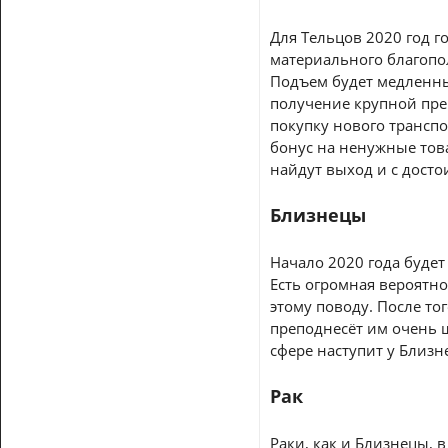
Для Тельцов 2020 год г
материального благопол
Подъем будет медленны
получение крупной пре
покупку нового транспор
бонус на ненужные това
найдут выход и с дост
Близнецы
Начало 2020 года будет
Есть огромная вероятно
этому поводу. После то
преподнесёт им очень 
сфере наступит у Близн
Рак
Раки, как и Близнецы, в