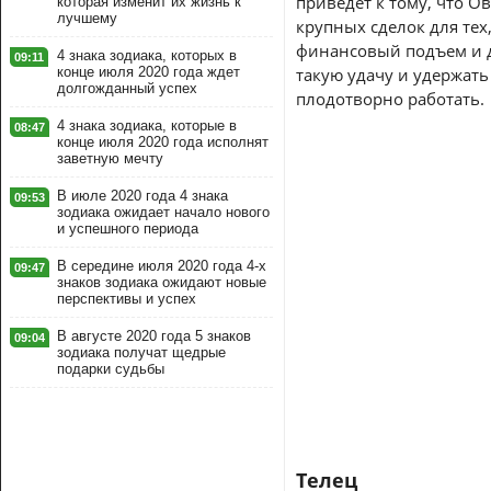
приведет к тому, что О
которая изменит их жизнь к
лучшему
крупных сделок для тех
финансовый подъем и да
4 знака зодиака, которых в
09:11
конце июля 2020 года ждет
такую удачу и удержать
долгожданный успех
плодотворно работать.
4 знака зодиака, которые в
08:47
конце июля 2020 года исполнят
заветную мечту
В июле 2020 года 4 знака
09:53
зодиака ожидает начало нового
и успешного периода
В середине июля 2020 года 4-х
09:47
знаков зодиака ожидают новые
перспективы и успех
В августе 2020 года 5 знаков
09:04
зодиака получат щедрые
подарки судьбы
Телец