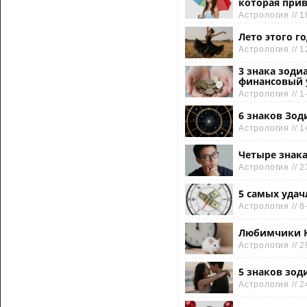
которая прив
Астрология // 1
Лето этого г
Астрология // 1
3 знака зоди
финансовый 
Астрология // 1
6 знаков Зод
Астрология // 1
Четыре знака
Астрология // 2
5 самых удач
Астрология // 8
Любимчики Кр
Астрология // 2
5 знаков зод
Астрология // 2