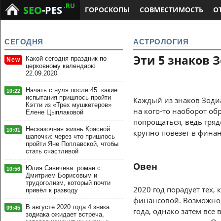
.RU
SEO
-PES
ГОРОСКОПЫ
СОВМЕСТИМОСТЬ
О
СЕГОДНЯ
АСТРОЛОГИЯ
Эти 5 знаков 
Какой сегодня праздник по
New
церковному календарю
22.09.2020
Начать с нуля после 45: какие
10:22
испытания пришлось пройти
Каждый из знаков Зодиа
Кэтти из «Трех мушкетеров»
на кого-то наоборот об
Елене Цыплаковой
попрощаться, ведь гряд
Несказочная жизнь Красной
10:01
крупно повезет в фина
шапочки: через что пришлось
пройти Яне Поплавской, чтобы
стать счастливой
Овен
Юлия Савичева: роман с
10:56
Дмитрием Борисовым и
трудоголизм, который почти
2020 год порадует тех,
привёл к разводу
финансовой. Возможно,
В августе 2020 года 4 знака
09:45
года, однако затем все
зодиака ожидает встреча,