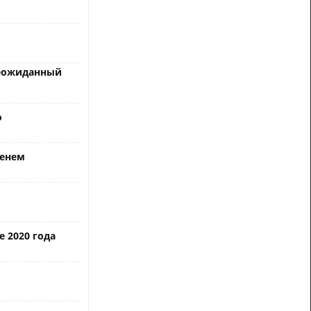
неожиданный
о
менем
 2020 года