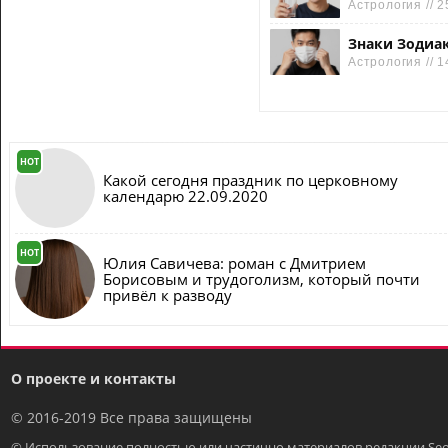
Астрология // 2
Знаки Зодиак
Астрология // 1
HOT
Какой сегодня праздник по церковному
календарю 22.09.2020
HOT
Юлия Савичева: роман с Дмитрием
Борисовым и трудоголизм, который почти
привёл к разводу
О проекте и контакты
© 2016-2019 Все права защищены
© Использование полностью или частично материалов редакции Seo