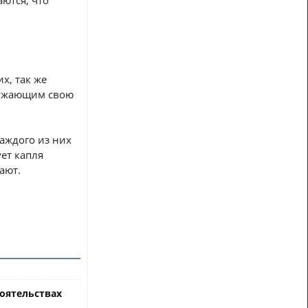
ются, что
х, так же
кружающим свою
каждого из них
ует капля
ают.
тоятельствах