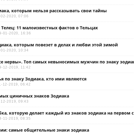
иака, которым нельзя рассказывать свои тайны
-02-2020, 07:06
 Телец: 11 малоизвестных фактов о Тельцах
9-01-2020, 16:36
диака, которым повезет в делах и любви этой зимой
-01-2020, 10:34
е нервы». Топ самых невыносимых мужчин по знаку зодиак
9-12-2019, 11:42
 по знаку Зодиака, кто ими являются
1-12-2019, 06:42
амых циничных знаков Зодиака
-12-2019, 09:43
ка, которую делает каждый из знаков зодиака на первом 
4-11-2019, 08:35
ии: самые общительные знаки зодиака