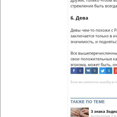
друзей, только чтобы 
стремление быть всегда
6. Дева
Девы чем-то похожи с Р
заключается только в 
значимость, и поднятьс
Все вышеперечисленные 
свои положительные кач
эгоизма, может быть, о
0
0
0
Если вы заметили ошибку в те
ТАКЖЕ ПО ТЕМЕ
3 знака Зоди
Астрология // 6