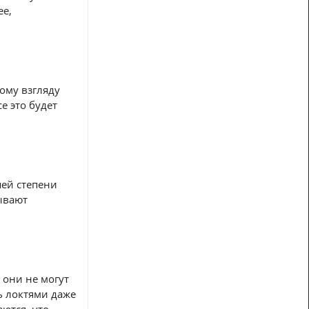
ее,
ому взгляду
е это будет
шей степени
тывают
 они не могут
ть локтями даже