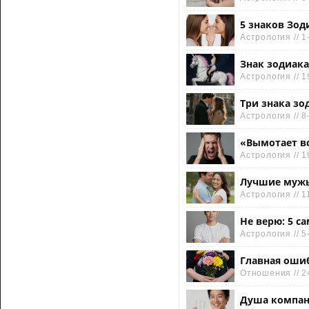
5 знаков Зод
Астрология // 1
Знак зодиака
Астрология // 1
Три знака зо
Астрология // 8
«Вымотает вс
Астрология // 1
Лучшие мужья
Астрология // 1
Не верю: 5 с
Астрология // 5
Главная ошиб
Отношения // 2
Душа компан