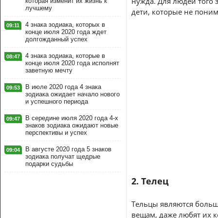
нужда. Для людей того 
которая изменит их жизнь к
лучшему
дети, которые не поним
4 знака зодиака, которых в
09:11
конце июля 2020 года ждет
долгожданный успех
4 знака зодиака, которые в
08:47
конце июля 2020 года исполнят
заветную мечту
В июле 2020 года 4 знака
09:53
зодиака ожидает начало нового
и успешного периода
В середине июля 2020 года 4-х
09:47
знаков зодиака ожидают новые
перспективы и успех
В августе 2020 года 5 знаков
09:04
зодиака получат щедрые
подарки судьбы
2. Телец
Тельцы являются больш
вещам, даже любят их к