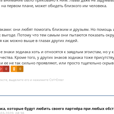
все внимание было приковано к ним. Львы даже не задумыва
 на первом плане, может обидеть близкого им человека.
аками: они любят помогать близким и друзьям. Но помощь и
их выгоде. Потому что тем самым они пытаются показать о
я как можно выше в глазах других людей.
знаки зодиака хоть и относятся к заядлым эгоистам, но у 
ества. Кроме того, у других знаков зодиака тоже присутств
ни ее не так сильно проявляют, или просто тщательно скрыв
0
0
ксте, выделите его и нажимите Ctrl+Enter
ака, которые будут любить своего партнёра при любых обс
-03-2020, 08:36