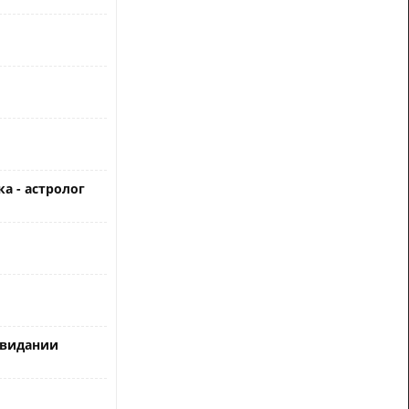
а - астролог
свидании