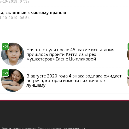
5-10-2019, 07:37
а, склонные к частому вранью
4-10-2019, 06:54
HOT
Начать с нуля после 45: какие испытания
пришлось пройти Кэтти из «Трех
мушкетеров» Елене Цыплаковой
HOT
В августе 2020 года 4 знака зодиака ожидает
встреча, которая изменит их жизнь к
лучшему
-Pes.ru запрещается без разрешения редакции