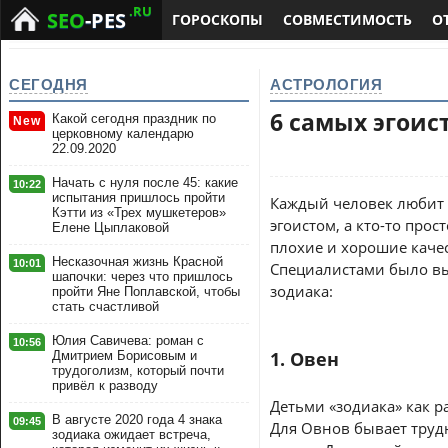
.RU
SEO
-PES
ГОРОСКОПЫ
СОВМЕСТИМОСТЬ
О
СЕГОДНЯ
АСТРОЛОГИЯ
6 самых эгоис
Какой сегодня праздник по
New
церковному календарю
22.09.2020
Начать с нуля после 45: какие
10:22
испытания пришлось пройти
Каждый человек любит с
Кэтти из «Трех мушкетеров»
эгоистом, а кто-то прос
Елене Цыплаковой
плохие и хорошие качес
Несказочная жизнь Красной
10:01
Специалистами было вы
шапочки: через что пришлось
зодиака:
пройти Яне Поплавской, чтобы
стать счастливой
Юлия Савичева: роман с
10:56
1. Овен
Дмитрием Борисовым и
трудоголизм, который почти
привёл к разводу
Детьми «зодиака» как р
В августе 2020 года 4 знака
09:45
Для Овнов бывает трудн
зодиака ожидает встреча,