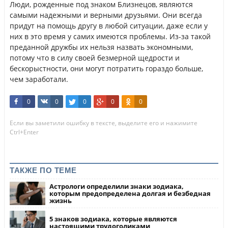
Люди, рожденные под знаком Близнецов, являются
самыми надежными и верными друзьями. Они всегда
придут на помощь другу в любой ситуации, даже если у
них в это время у самих имеются проблемы. Из-за такой
преданной дружбы их нельзя назвать экономными,
потому что в силу своей безмерной щедрости и
бескорыстности, они могут потратить гораздо больше,
чем заработали.
0
0
0
0
0
Если вы заметили ошибку в тексте, выделите его и нажимите
Ctrl+Enter
ТАКЖЕ ПО ТЕМЕ
Астрологи определили знаки зодиака,
которым предопределена долгая и безбедная
жизнь
5 знаков зодиака, которые являются
настоящими трудоголиками