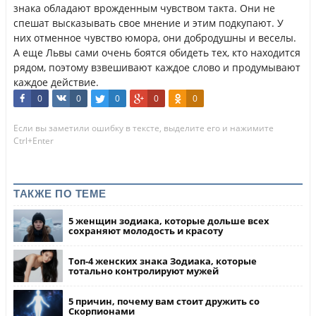
знака обладают врожденным чувством такта. Они не
спешат высказывать свое мнение и этим подкупают. У
них отменное чувство юмора, они добродушны и веселы.
А еще Львы сами очень боятся обидеть тех, кто находится
рядом, поэтому взвешивают каждое слово и продумывают
каждое действие.
0
0
0
0
0
Если вы заметили ошибку в тексте, выделите его и нажимите
Ctrl+Enter
ТАКЖЕ ПО ТЕМЕ
5 женщин зодиака, которые дольше всех
сохраняют молодость и красоту
Топ-4 женских знака Зодиака, которые
тотально контролируют мужей
5 причин, почему вам стоит дружить со
Скорпионами